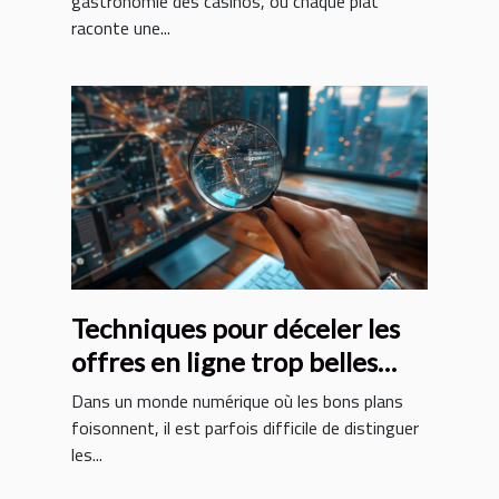
gastronomie des casinos, où chaque plat
raconte une...
Techniques pour déceler les
offres en ligne trop belles
pour être vraies
Dans un monde numérique où les bons plans
foisonnent, il est parfois difficile de distinguer
les...