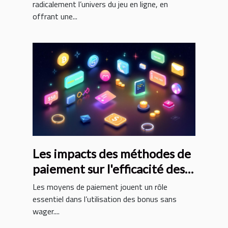
radicalement l’univers du jeu en ligne, en
offrant une...
Les impacts des méthodes de
paiement sur l'efficacité des
bonus sans wager
Les moyens de paiement jouent un rôle
essentiel dans l’utilisation des bonus sans
wager....