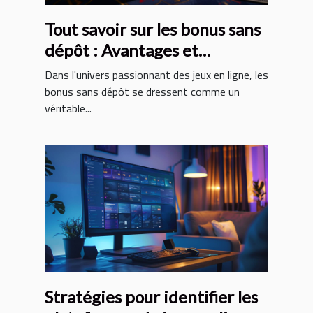
Tout savoir sur les bonus sans
dépôt : Avantages et
conditions
Dans l'univers passionnant des jeux en ligne, les
bonus sans dépôt se dressent comme un
véritable...
Stratégies pour identifier les