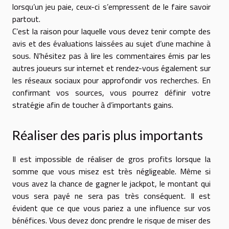
lorsqu’un jeu paie, ceux-ci s’empressent de le faire savoir
partout.
C’est la raison pour laquelle vous devez tenir compte des
avis et des évaluations laissées au sujet d’une machine à
sous. N’hésitez pas à lire les commentaires émis par les
autres joueurs sur internet et rendez-vous également sur
les réseaux sociaux pour approfondir vos recherches. En
confirmant vos sources, vous pourrez définir votre
stratégie afin de toucher à d’importants gains.
Réaliser des paris plus importants
Il est impossible de réaliser de gros profits lorsque la
somme que vous misez est très négligeable. Même si
vous avez la chance de gagner le jackpot, le montant qui
vous sera payé ne sera pas très conséquent. Il est
évident que ce que vous pariez a une influence sur vos
bénéfices. Vous devez donc prendre le risque de miser des