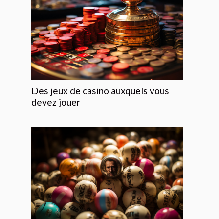
Des jeux de casino auxquels vous
devez jouer