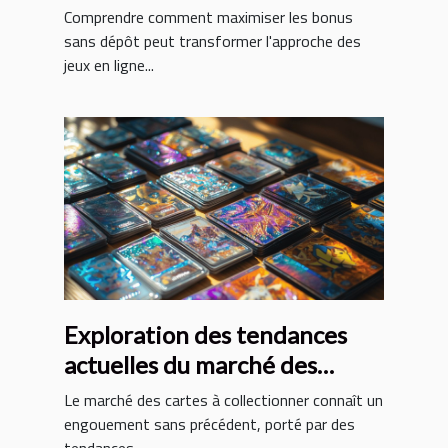
augmenter ses gains
Comprendre comment maximiser les bonus
sans dépôt peut transformer l'approche des
jeux en ligne...
Exploration des tendances
actuelles du marché des
cartes Pokémon
Le marché des cartes à collectionner connaît un
engouement sans précédent, porté par des