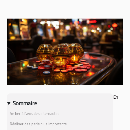
En
Sommaire
Se fier à l’avis des internautes
Réaliser des paris plus importants