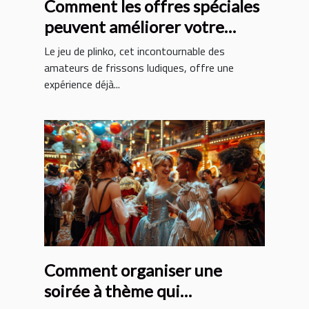
Comment les offres spéciales
peuvent améliorer votre
expérience de plinko
Le jeu de plinko, cet incontournable des
amateurs de frissons ludiques, offre une
expérience déjà...
Comment organiser une
soirée à thème qui