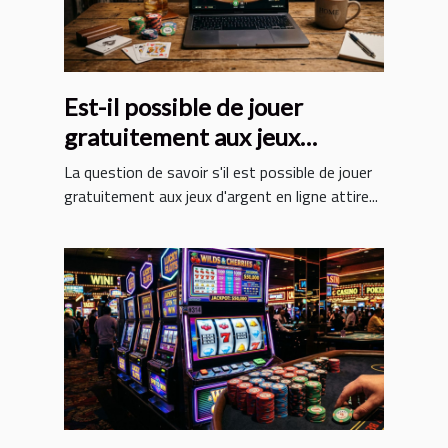
Est-il possible de jouer
gratuitement aux jeux
d'argent en ligne ?
La question de savoir s'il est possible de jouer
gratuitement aux jeux d'argent en ligne attire...