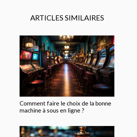
ARTICLES SIMILAIRES
Comment faire le choix de la bonne
machine à sous en ligne ?