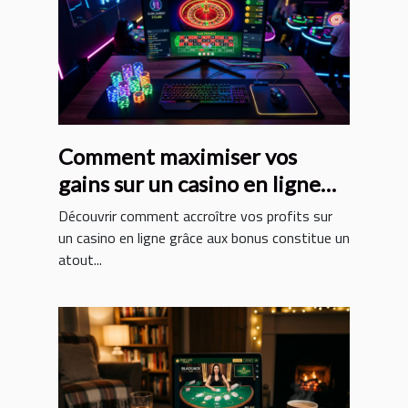
Comment maximiser vos
gains sur un casino en ligne
avec les bonus ?
Découvrir comment accroître vos profits sur
un casino en ligne grâce aux bonus constitue un
atout...