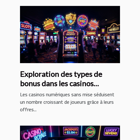
Exploration des types de
bonus dans les casinos
numériques sans mise
Les casinos numériques sans mise séduisent
un nombre croissant de joueurs grâce à leurs
offres...