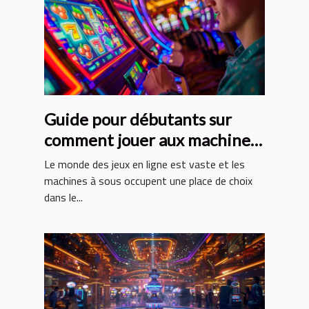
Guide pour débutants sur
comment jouer aux machines
à sous en ligne
Le monde des jeux en ligne est vaste et les
machines à sous occupent une place de choix
dans le...