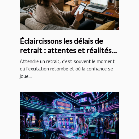
Éclaircissons les délais de
retrait : attentes et réalités
côté joueur
Attendre un retrait, c’est souvent le moment
où l’excitation retombe et où la confiance se
joue....