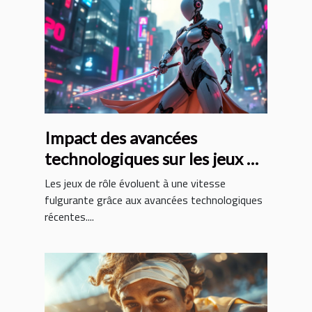
Impact des avancées
technologiques sur les jeux de
rôle de nouvelle génération
Les jeux de rôle évoluent à une vitesse
fulgurante grâce aux avancées technologiques
récentes....