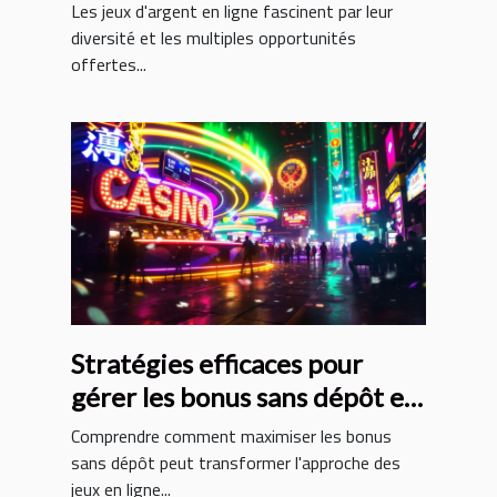
d'argent en ligne
Les jeux d'argent en ligne fascinent par leur
diversité et les multiples opportunités
offertes...
Stratégies efficaces pour
gérer les bonus sans dépôt et
augmenter ses gains
Comprendre comment maximiser les bonus
sans dépôt peut transformer l'approche des
jeux en ligne...