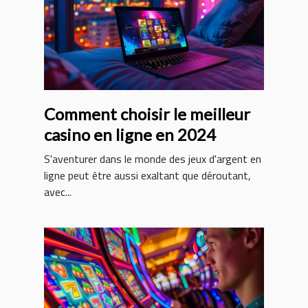
Comment choisir le meilleur
casino en ligne en 2024
S'aventurer dans le monde des jeux d'argent en
ligne peut être aussi exaltant que déroutant,
avec...