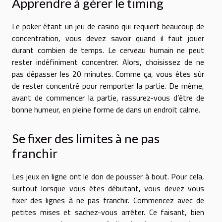
Apprendre à gérer le timing
Le poker étant un jeu de casino qui requiert beaucoup de
concentration, vous devez savoir quand il faut jouer
durant combien de temps. Le cerveau humain ne peut
rester indéfiniment concentrer. Alors, choisissez de ne
pas dépasser les 20 minutes. Comme ça, vous êtes sûr
de rester concentré pour remporter la partie. De même,
avant de commencer la partie, rassurez-vous d’être de
bonne humeur, en pleine forme de dans un endroit calme.
Se fixer des limites à ne pas
franchir
Les jeux en ligne ont le don de pousser à bout. Pour cela,
surtout lorsque vous êtes débutant, vous devez vous
fixer des lignes à ne pas franchir. Commencez avec de
petites mises et sachez-vous arrêter. Ce faisant, bien