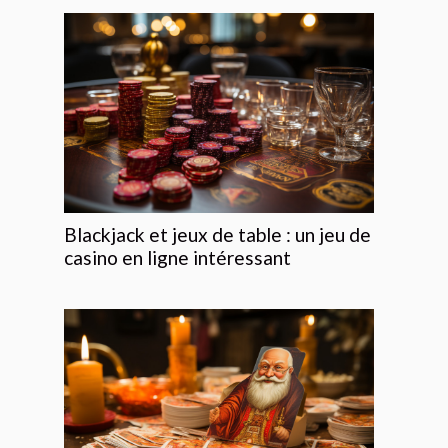
Blackjack et jeux de table : un jeu de
casino en ligne intéressant