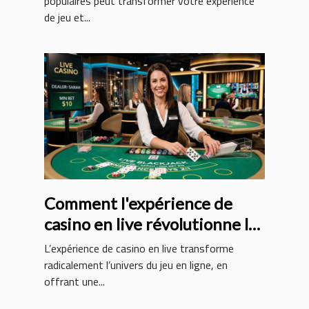
populaires peut transformer votre expérience
de jeu et...
Comment l'expérience de
casino en live révolutionne le
jeu en ligne ?
L’expérience de casino en live transforme
radicalement l’univers du jeu en ligne, en
offrant une...