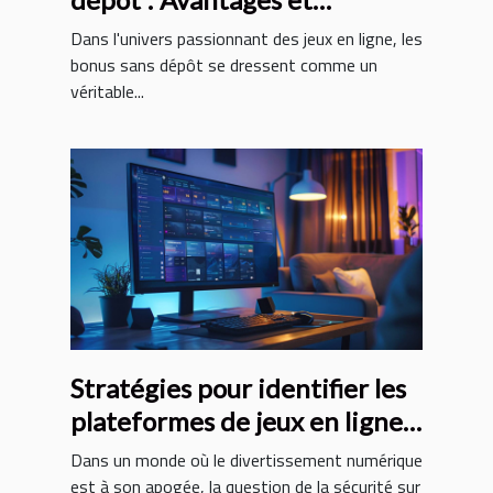
conditions
Dans l'univers passionnant des jeux en ligne, les
bonus sans dépôt se dressent comme un
véritable...
Stratégies pour identifier les
plateformes de jeux en ligne
sécurisées
Dans un monde où le divertissement numérique
est à son apogée, la question de la sécurité sur