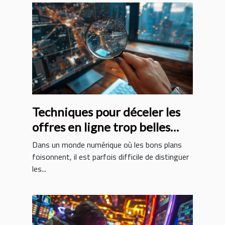
Techniques pour déceler les
offres en ligne trop belles
pour être vraies
Dans un monde numérique où les bons plans
foisonnent, il est parfois difficile de distinguer
les...