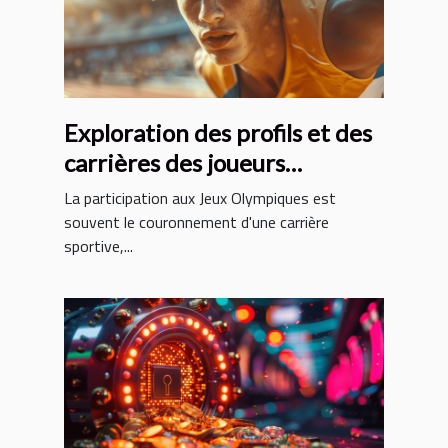
Exploration des profils et des
carrières des joueurs
olympiques de plus de 23 ans
La participation aux Jeux Olympiques est
souvent le couronnement d'une carrière
sportive,...